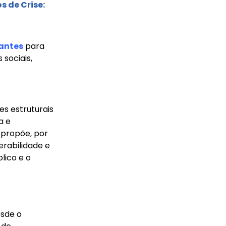
 de Crise:
dantes
para
sociais,
s estruturais
a e
 propõe, por
rabilidade e
lico e o
sde o