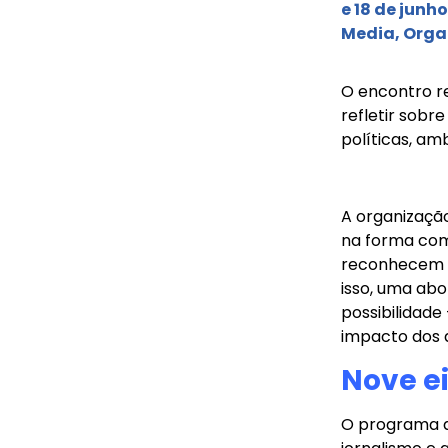
e 18 de jun
Media, Organ
O encontro 
refletir sob
políticas, am
A organizaçã
na forma com
reconhecem a 
isso, uma ab
possibilidade
impacto dos a
Nove ei
O programa d