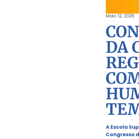
Maio 12, 2026
CON
DA 
REG
COM
HU
TEM
A Escola Sup
Congresso d