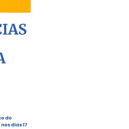
CIAS
A
co do
nos dias 17