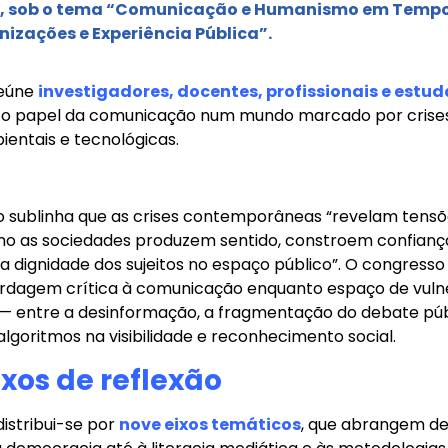
ho, sob o tema “Comunicação e Humanismo em Tempos
izações e Experiência Pública”.
reúne
investigadores, docentes, profissionais e estu
re o papel da comunicação num mundo marcado por crises 
bientais e tecnológicas.
o sublinha que as crises contemporâneas “revelam tensõe
o as sociedades produzem sentido, constroem confianç
dignidade dos sujeitos no espaço público”. O congresso
ordagem crítica à comunicação enquanto espaço de vulne
 — entre a desinformação, a fragmentação do debate púb
lgoritmos na visibilidade e reconhecimento social.
xos de reflexão
istribui-se por
nove eixos temáticos
, que abrangem de