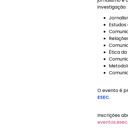
jornalismo e 
investigação:
Jornali
Estudos 
Comunic
Relaçõe
Comunic
Ética d
Comunic
Metodol
Comunica
O evento é p
ESEC
.
Inscrições ab
eventos.esec